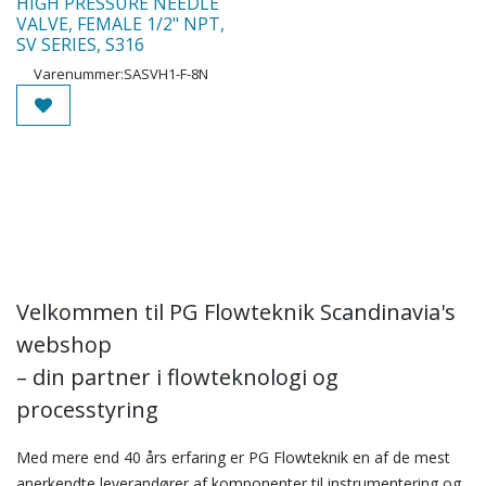
HIGH PRESSURE NEEDLE
VALVE, FEMALE 1/2" NPT,
SV SERIES, S316
Varenummer:
SASVH1-F-8N
Velkommen til PG Flowteknik Scandinavia's
webshop
– din partner i flowteknologi og
processtyring
Med mere end 40 års erfaring er PG Flowteknik en af de mest
anerkendte leverandører af komponenter til instrumentering og