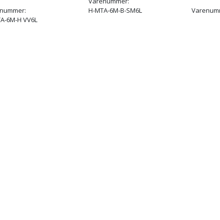
Varenummer:
enummer:
H-MTA-6M-B-SM6L
Varenum
A-6M-H VV6L