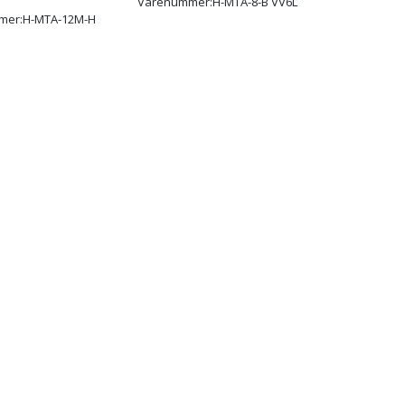
Varenummer:
H-MTA-8-B VV6L
mer:
H-MTA-12M-H