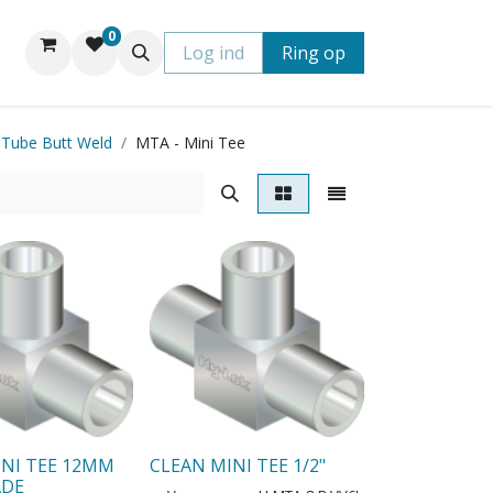
0
Log ind
Ring op
 Tube Butt Weld
MTA - Mini Tee
INI TEE 12MM
CLEAN MINI TEE 1/2"
ADE