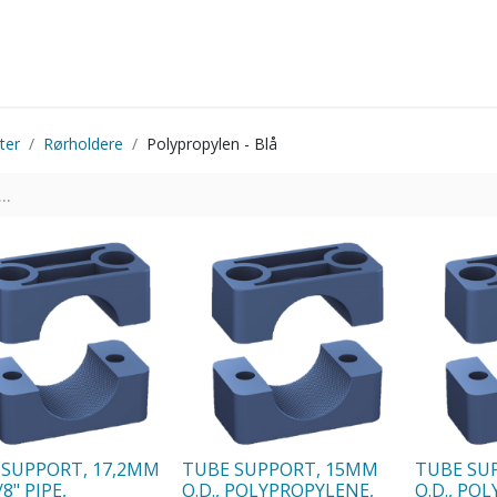
Startside
Shop
Produkter
Kontakt os
ter
Rørholdere
Polypropylen - Blå
 SUPPORT, 17,2MM
TUBE SUPPORT, 15MM
TUBE SU
/8" PIPE,
O.D., POLYPROPYLENE,
O.D., PO