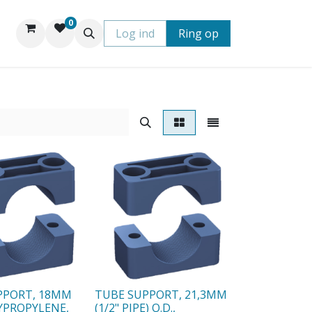
0
Log ind
Ring op
PPORT, 18MM
TUBE SUPPORT, 21,3MM
LYPROPYLENE,
(1/2" PIPE) O.D.,