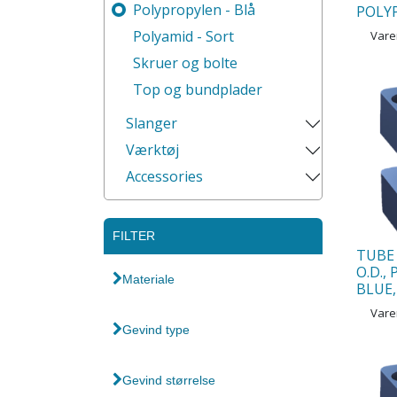
Polypropylen - Blå
POLY
Polyamid - Sort
Var
Skruer og bolte
Top og bundplader
Slanger
Værktøj
Accessories
FILTER
TUBE 
O.D.,
Materiale
BLUE,
Var
Gevind type
Gevind størrelse