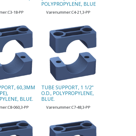
POLYPROPYLENE, BLUE
mer:
C3-18-PP
Varenummer:
C4-21,3-PP
PPORT, 60,3MM
TUBE SUPPORT, 1 1/2"
IPE),
O.D., POLYPROPYLENE,
YLENE, BLUE.
BLUE.
mer:
C8-060,3-PP
Varenummer:
C7-48,3-PP