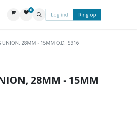
0
Log ind
Ring op
 UNION, 28MM - 15MM O.D., S316
NION, 28MM - 15MM