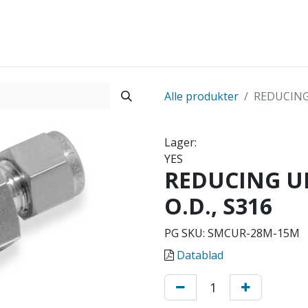
Startside
Shop
Produkter
Kontakt os
Alle produkter
REDUCING
Lager:
YES
REDUCING U
O.D., S316
PG SKU:
SMCUR-28M-15M
Datablad