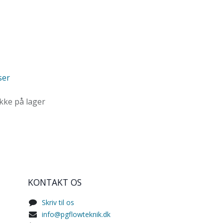
ser
ikke på lager
KONTAKT OS
Skriv til os
info@pgflowteknik.dk