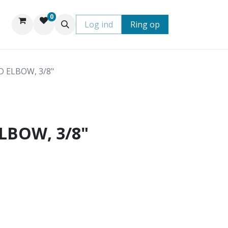
0
Log ind
Ring op
D ELBOW, 3/8"
LBOW, 3/8"