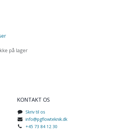
ser
ikke på lager
KONTAKT OS
Skriv til os
info@pgflowteknik.dk
+45 73 84 12 30