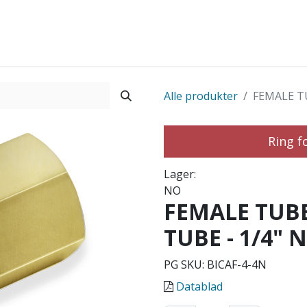
Startside
Shop
Produkter
Kontakt os
Alle produkter
FEMALE TU
Ring f
Lager:
NO
FEMALE TUBE
TUBE - 1/4" 
PG SKU:
BICAF-4-4N
Datablad